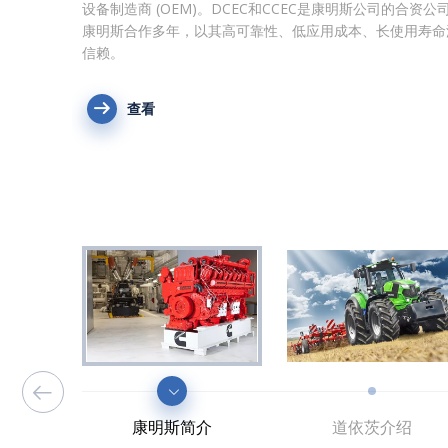
设备制造商 (OEM)。DCEC和CCEC是康明斯公司的合资
道依茨是享誉国际的节能柴油发动机制造商，拥有当今市场
自韩国
作为中国制造的第一台日本品牌柴油机。它在发电机市场上
隆凯电力与Sdec的合作范围从45KW到800KW，在欧洲和
Baudouin是一家法国发动机制造商，成立于1903年。一
龙凯动力作为其在中国重要的OEM合作伙伴，龙凯动力致
誉。他们的高品质和优惠的价格赢得了众多客户的信任。
查看
查看
查看
查看
查看
康明斯合作多年，以其高可靠性、低应用成本、长使用寿命
成本和排放量。隆凯电机专为满足客户需求而设计，我们可
龙凯动力签约斗山中国OEM。斗山发电机主要在亚洲市场
关注。隆凯动力作为其在中国的主要 OEM 合作伙伴，极
迎。
Baudouin一直是法国军方军用柴油发动机的主要供应商，
机开拓更多市场。Fawde发电机广泛用​​于电信项目，工业
信赖。
展示道依茨发电机组的优势——高品质、高性能、可靠性和
场接受。我们可以提供完整的备件并及时交付斗山发电机组
择范围 20KVA -50KVA，我们可以提供相同尺寸的所有功
动力总成系统解决方案。2008年底正式成为潍柴集团全资
等。
查看
您可以在这里得到我们最好的支持。
库存、运输和维护工作。
潍柴博杜安产品正在成为潍柴产品的一个重要层次。
查看
龙凯动力与潍柴在柴油发电机组领域合作，提供高性能、全
查看
查看
查看
发电机组。
查看
查看
查看
康明斯简介
道依茨介绍