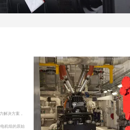
力解决方案，
可广泛应用于工
年船舶中低速发
）的合资企业。
的产品或您的
的产品或您的
件、发电机组的
，旗下拥有动力
厂，其历史可
的产品或您的
机械集团国机
的产品或您的
的产品或您的
用车辆以及各
供等方面的丰
产和销售五十
备等业务板
。一汽是中国历史最
。
油发电机组的原始
台发动机全部来
场上享有盛