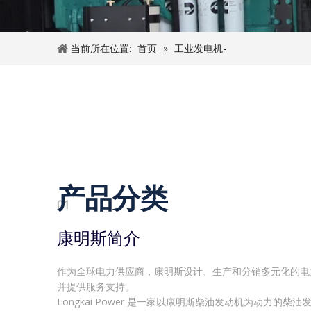
当前所在位置:
首页
»
工业发电机-
产品分类
01
02
03
04
05
06
07
08
09
010
011
012
013
康明斯简介
道依茨介绍
斗山介绍
五十铃介绍
里卡多简介
帕金斯介绍
SDEC简介
潍柴介绍
一汽介绍
阳东介绍
圆通简介
玉柴介绍
三菱介绍
作为全球电力供应商，康明斯设计、生产和分销多元化的电
道依茨提供功率从25KW到520KW的水冷和风冷发动机，
斗山发动机是一家专门生产柴油发动机的公司。拥有20多
江西五十铃汽车有限公司是五十铃与建菱汽车集团（JMCG
该区域可以完全编辑，让您有机会介绍自己、您的网站、您
该区域可以完全编辑，让您有机会介绍自己、您的网站、您
上海柴油机（SDEC）是一家专业生产柴油机、发动机零部
潍柴成立于1946年，是一家多领域、多行业的国际化集团
中国一汽集团公司（简称一汽）的前身是中国第一汽车制造
该区域可以完全编辑，让您有机会介绍自己、您的网站、您
一拖集团公司是中国农业和工程机械制造商，隶属于综合性
该区域可以完全编辑，让您有机会介绍自己、您的网站、您
该区域可以完全编辑，让您有机会介绍自己、您的网站、您
并提供服务支持。
程机械、发电机组、农业机械、商用车、铁路机车船舶、军
动机生产、柴油电站建设运营、发动机零部件销售、服务提
该合资企业总部位于江西省南昌市。它专注于为中国市场生
服务。不影响整个网站的运营。
服务。不影响整个网站的运营。
大型企业。
总成、整车、工程机械、智能物流、农业机械、海洋运输装
以追溯到 1953 年 7 月 15 日，第一家总装厂开工建设
服务。不影响整个网站的运营。
集团。该公司成立于1955年，是中国最大的拖拉机制造商
服务。不影响整个网站的运营。
服务。不影响整个网站的运营。
Longkai Power 是一家以康明斯柴油发动机为动力的柴
种专业支持目的.字段。
富经验和先进技术，拥有最先进的设备和最好的人才。.整
铃皮卡及其发动机。
上海柴油机厂始建于1947年，1993年改制。
块。
悠久、规模最大的汽车制造商之一。
作为知名拖拉机品牌，圆通涉足发电机用柴油机领域，在市