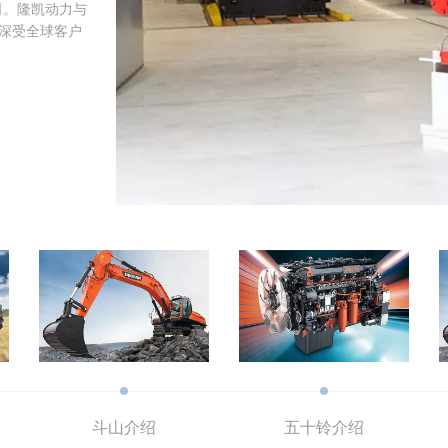
公司。隆凯动力与
上最低的运营
引起了广泛的
南美市场很受欢
百多年来，
力于为一汽发电
深受全球客户
以最大限度地
、南美和欧洲市
具成本效益的选
拥有完整的船用
区，家庭使用
燃油经济性，
。
率范围，有利于
子公司。目前，
球保修的柴油
斗山介绍
五十铃介绍