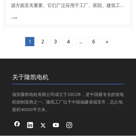
源方面至关重要。它们广泛应用于工厂、医院、建筑工地
和其他关键基础设施。了解发电机组的工作原理对于经销
商、工厂经理和发电行业的其他利益相关者至关重要。本
文将探讨发电机组的工作原理，重点介绍所涉及的关键部
件、流程和技术。
1
2
3
4
...
6
»
关于隆凯电机
福安隆凯电机有限公司成立于2002年，是中国最专业的发电
机组制造商之一。隆凯工厂位于中国福建省福安市，总占地
面积46000平方米。