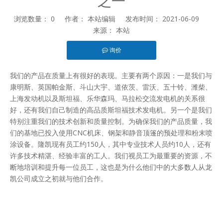
之一
浏览数量：
0
作者： 本站编辑 发布时间： 2021-06-09
来源：
本站
询价
["facebook","twitter","line","wechat","linkedin","pinterest","whats
我们的产品在质量上有很好的表现。主要有两个原因：一是我们与
康明斯、英国帕金斯、斗山大宇、道依茨、雷沃、五十铃、潍柴、
上海发动机以及斯坦福、乐华森玛、马拉松交流发电机的关系很
好，还有我们自己制造的高品质斯坦福技术发电机。另一个是我们
特别注重我们的技术创新和质量控制。为确保我们的产品质量，我
们的基地已投入使用CNC机床、钢架和静音顶篷的预处理和粉末喷
涂设备。隆凯现有员工约150人，其中专业技术人员约10人，还有
许多技术精湛、经验丰富的工人。我们视员工为最重要的资源，不
断地培训和提升每一位员工，这也是为什么他们中的大多数人从龙
凯公司成立之初就与他们合作。