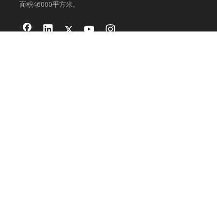
面积46000平方米。
产品分类
工业发电机
交流发电机
灯塔
集装箱发电机
联系我们

地址：
中国福建省宁德福安市铁湖工业区纬五路