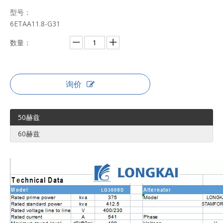
型号：
6ETAA11.8-G31
数量：
询价
50赫兹
60赫兹