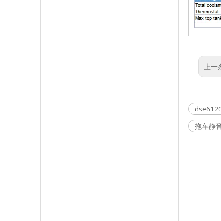
上一
dse612
拖车静