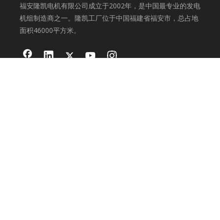
福安隆凯电机有限公司成立于2002年，是中国最专业的发电
机组制造商之一。隆凯工厂位于中国福建省福安市，总占地
面积46000平方米。
产品分类
工业发电机
交流发电机
灯塔
集装箱发电机
联系我们