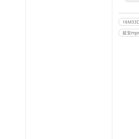
16M33D
延安mpm