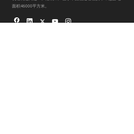
面积46000平方米。
产品分类
工业发电机
交流发电机
灯塔
集装箱发电机
联系我们

地址：
中国福建省宁德福安市铁湖工业区纬五路