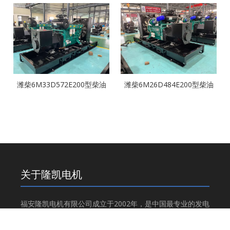
好，CE证书
好，CE证书
潍柴6M33D572E200型柴油
潍柴6M26D484E200型柴油
发电机组型相，物美价廉，CE
发电机组型相，物美价廉，CE
证书
证书
关于隆凯电机
福安隆凯电机有限公司成立于2002年，是中国最专业的发电
机组制造商之一。隆凯工厂位于中国福建省福安市，总占地
面积46000平方米。